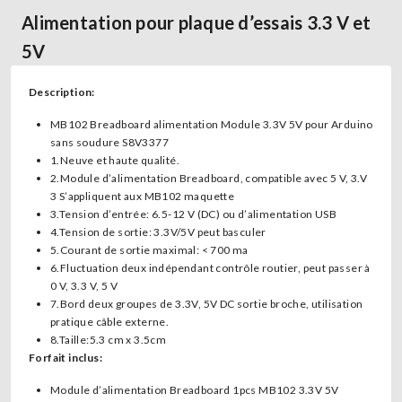
Alimentation pour plaque d’essais 3.3 V et
5V
Description:
MB102 Breadboard alimentation Module 3.3V 5V pour Arduino
sans soudure S8V3377
1.Neuve et haute qualité.
2.Module d’alimentation Breadboard, compatible avec 5 V, 3.V
3 S’appliquent aux MB102 maquette
3.Tension d’entrée: 6.5-12 V (DC) ou d’alimentation USB
4.Tension de sortie: 3.3V/5V peut basculer
5.Courant de sortie maximal: < 700 ma
6.Fluctuation deux indépendant contrôle routier, peut passer à
0 V, 3.3 V, 5 V
7.Bord deux groupes de 3.3V, 5V DC sortie broche, utilisation
pratique câble externe.
8.Taille:5.3 cm x 3.5cm
Forfait inclus:
Module d’alimentation Breadboard 1pcs MB102 3.3V 5V