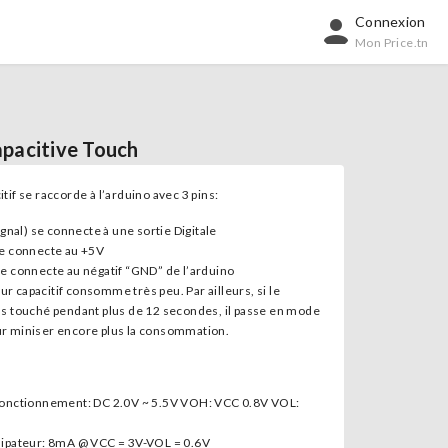
Connexion
Mon Price.tn
pacitive Touch
tif se raccorde à l’arduino avec 3 pins:
ignal) se connecte à une sortie Digitale
se connecte au +5V
e connecte au négatif “GND” de l’arduino
r capacitif consomme très peu. Par ailleurs, si le
as touché pendant plus de 12 secondes, il passe en mode
ur miniser encore plus la consommation.
fonctionnement: DC 2.0V ~ 5.5V VOH: VCC 0.8V VOL:
sipateur: 8mA @ VCC = 3V-VOL = 0.6V