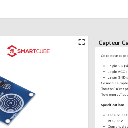
Capteur Ca
Ce capteur capaci
Le pin SIG (s
Le pin VCC 
Le pin GND s
Ce module capteu
“bouton” n’est p
“low energy” po
Spécification:
Tension de 
VCC 0.3V
Courant dis