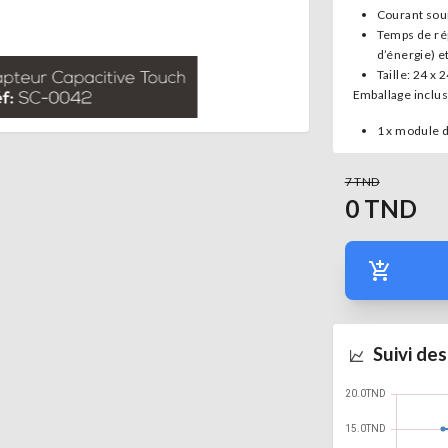
Courant sou
Temps de ré
d’énergie) e
Taille: 24 x
Emballage inclus
1 x module de
7 TND
0
TND
Suivi des