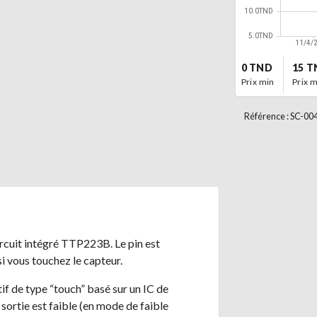
0 TND
15 T
Prix ​​min
Prix ​​
Référence : SC-00
ircuit intégré TTP223B. Le pin est
 vous touchez le capteur.
tif de type “touch” basé sur un IC de
rtie est faible (en mode de faible