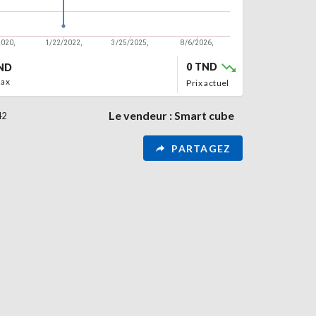
0 TND
ND
max
Prix ​​actuel
Le vendeur : Smart cube
42
PARTAGEZ