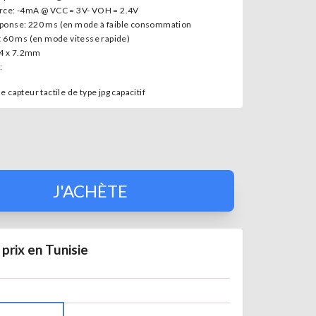
rce: -4mA @ VCC = 3V- VOH = 2.4V
ponse: 220 ms (en mode à faible consommation
t 60 ms (en mode vitesse rapide)
 24 x 7.2mm
:
 capteur tactile de type jpg capacitif
J'ACHÈTE
 prix en Tunisie