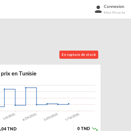
Connexion
Mon Price.tn
En rupture de stock
 prix en Tunisie
0 TND
6,04 TND